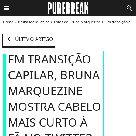
menu
search
Home
Bruna Marquezine
Fotos de Bruna Marquezine
Em transição capilar, Bruna Marquezine mostra cabelo mais curto à fã no Twitter - Foto
arrow_left
ÚLTIMO ARTIGO
EM TRANSIÇÃO
CAPILAR, BRUNA
MARQUEZINE
MOSTRA CABELO
MAIS CURTO À