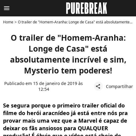
menu
Home
O trailer de "Homem-Aranha: Longe de Casa" está absolutamente incrível e sim, Mysterio tem poderes!
O trailer de "Homem-Aranha:
Longe de Casa" está
absolutamente incrível e sim,
Mysterio tem poderes!
Publicado em 15 de janeiro de 2019 às
Compartilhar
share
12:54
Se segura porque o primeiro trailer oficial do
filme do herói aracnídeo já está entre nós pra
provar mais uma vez que a Marvel é capaz de
deixar os fãs ansiosos para QUALQUER
produção! É óbvio que o vídeo está cheio de