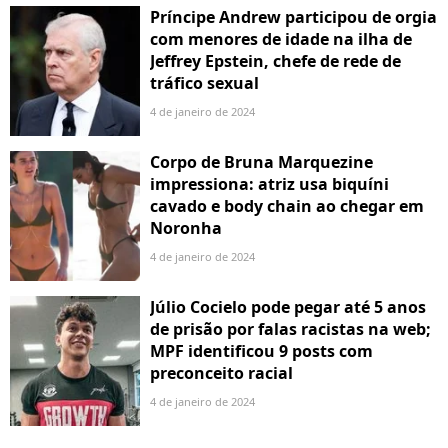
Príncipe Andrew participou de orgia
com menores de idade na ilha de
Jeffrey Epstein, chefe de rede de
tráfico sexual
4 de janeiro de 2024
Corpo de Bruna Marquezine
impressiona: atriz usa biquíni
cavado e body chain ao chegar em
Noronha
4 de janeiro de 2024
Júlio Cocielo pode pegar até 5 anos
de prisão por falas racistas na web;
MPF identificou 9 posts com
preconceito racial
4 de janeiro de 2024