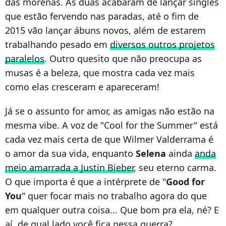
das morenas. As duas acabaram de lançar singles
que estão fervendo nas paradas, até o fim de
2015 vão lançar ábuns novos, além de estarem
trabalhando pesado em
diversos outros projetos
paralelos
. Outro quesito que não preocupa as
musas é a beleza, que mostra cada vez mais
como elas cresceram e apareceram!
Já se o assunto for amor, as amigas não estão na
mesma vibe. A voz de "Cool for the Summer" está
cada vez mais certa de que Wilmer Valderrama é
o amor da sua vida, enquanto
Selena
ainda
anda
meio amarrada a Justin Bieber
, seu eterno carma.
O que importa é que a intérprete de "
Good for
You
" quer focar mais no trabalho agora do que
em qualquer outra coisa... Que bom pra ela, né? E
aí, de qual lado você fica nessa guerra?