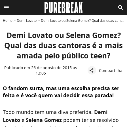
menu
search
Home
Demi Lovato
Demi Lovato ou Selena Gomez? Qual das duas cantoras é a mais amada pelo público teen?
Demi Lovato ou Selena Gomez?
Qual das duas cantoras é a mais
amada pelo público teen?
Publicado em 26 de agosto de 2015 às
Compartilhar
share
13:05
O fandom surta, mas uma escolha precisa ser
feita e é você quem vai decidir essa parada!
Todo mundo tem uma diva preferida.
Demi
Lovato
e
Selena Gomez
podem ter se resolvido