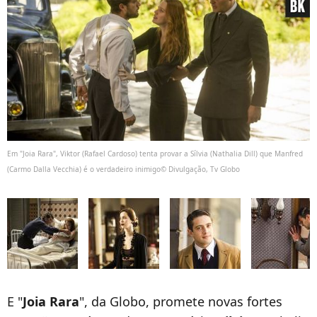
Em "Joia Rara", Viktor (Rafael Cardoso) tenta provar a Sílvia (Nathalia Dill) que Manfred
(Carmo Dalla Vecchia) é o verdadeiro inimigo© Divulgação, Tv Globo
E "
Joia Rara
", da Globo, promete novas fortes