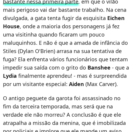
bastante nessa primeira parte
, em que o vilão
mais perigoso vai dar bastante trabalho. Na cena
divulgada, a gata tenta fugir da esquisita
Eichen
House
, onde a maioria dos personagens já fez
uma visitinha quando ficaram um pouco
maluquinhos. E não é que a amada de infância do
Stiles (Dylan O'Brien) arrasa na sua tentativa de
fuga? Ela enfrenta vários funcionários que tentam
impedir sua saída com o grito do
Banshee
- que a
Lydia
finalmente aprendeu! - mas é surpreendida
por um visitante especial:
Aiden
(Max Carver).
O antigo peguete da garota foi assassinado no
fim da terceira temporada, mas será que na
verdade ele não morreu? A conclusão é que ele
atrapalha a missão da menina, que é imobilizada
por policiais e implore que ele mande um aviso