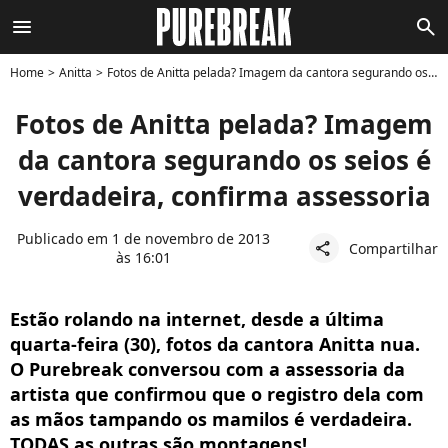
menu
search
Home
Anitta
Fotos de Anitta pelada? Imagem da cantora segurando os seios é verdadeira, confirma assessoria
Fotos de Anitta pelada? Imagem
da cantora segurando os seios é
verdadeira, confirma assessoria
Publicado em 1 de novembro de 2013
Compartilhar
share
às 16:01
Estão rolando na internet, desde a última
quarta-feira (30), fotos da cantora Anitta nua.
O Purebreak conversou com a assessoria da
artista que confirmou que o registro dela com
as mãos tampando os mamilos é verdadeira.
TODAS as outras são montagens!