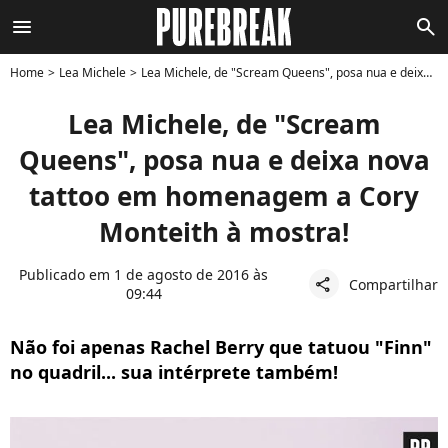
menu
search
Home
Lea Michele
Lea Michele, de "Scream Queens", posa nua e deixa nova tattoo em homenagem a Cory Monteith à mostra!
Lea Michele, de "Scream
Queens", posa nua e deixa nova
tattoo em homenagem a Cory
Monteith à mostra!
Publicado em 1 de agosto de 2016 às
Compartilhar
share
09:44
Não foi apenas Rachel Berry que tatuou "Finn"
no quadril... sua intérprete também!