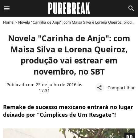
menu
search
Home
Novela "Carinha de Anjo": com Maisa Silva e Lorena Queiroz, produção vai estrear em novembro, no SBT
Novela "Carinha de Anjo": com
Maisa Silva e Lorena Queiroz,
produção vai estrear em
novembro, no SBT
Publicado em 25 de julho de 2016 às
Compartilhar
share
17:31
Remake de sucesso mexicano entrará no lugar
deixado por "Cúmplices de Um Resgate"!