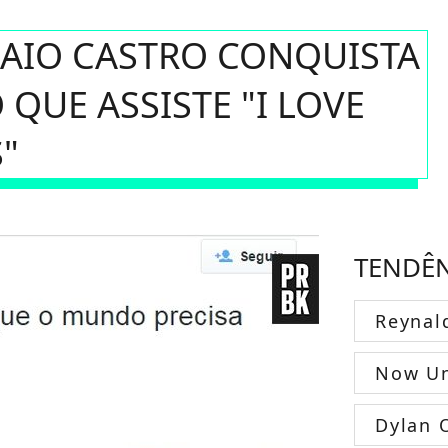
CAIO CASTRO CONQUISTA
UE ASSISTE "I LOVE
"
TENDÊ
Reynal
Now Un
Dylan 