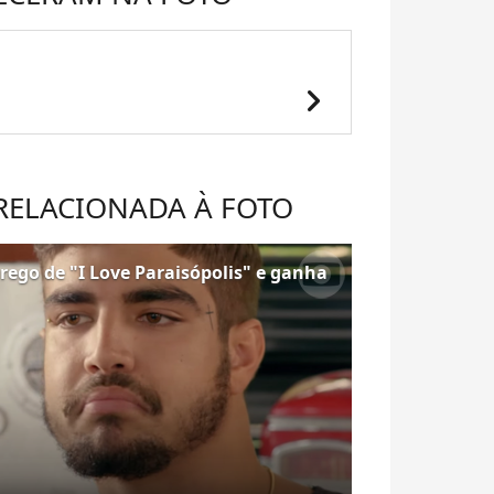
chevron_right
 RELACIONADA À FOTO
rego de "I Love Paraisópolis" e ganha