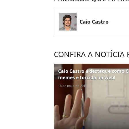
Caio Castro
CONFIRA A NOTÍCIA
Caio Castro é destaque como G
memes e torcida na web!
18 de maio de 2015