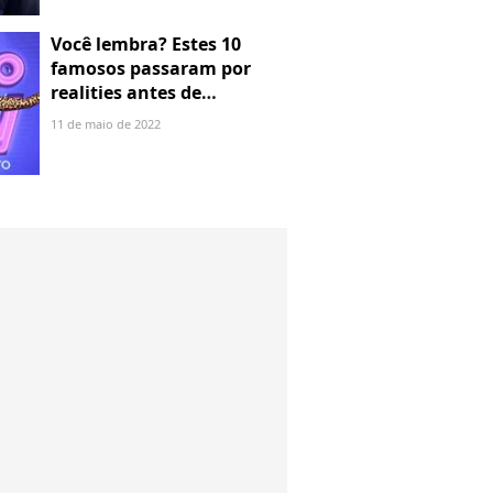
Você lembra? Estes 10
famosos passaram por
realities antes de
bombarem na TV
11 de maio de 2022