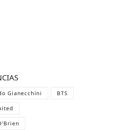
NCIAS
do Gianecchini
BTS
ited
O'Brien