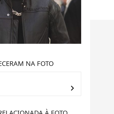
ECERAM NA FOTO
chevron_right
 RELACIONADA À FOTO