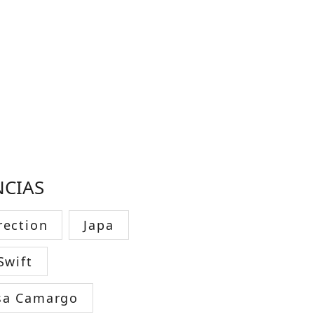
NCIAS
rection
Japa
Swift
sa Camargo