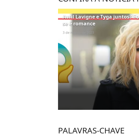
Avril Lavigne e Tyga juntos? F
se é romance
3 de março de 2023
PALAVRAS-CHAVE