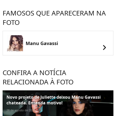
FAMOSOS QUE APARECERAM NA
FOTO
Manu Gavassi
chevron_right
CONFIRA A NOTÍCIA
RELACIONADA À FOTO
Novo projeto de Juliette deixou Manu Gavassi
chateada. Entenda motivo!
28 de agosto de 2023