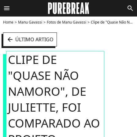
menu
search
Home
Manu Gavassi
Fotos de Manu Gavassi
Clipe de "Quase Não Namoro", de Juliette, foi comparado ao projeto "Gracinha", de Manu Gavassi - Foto
arrow_left
ÚLTIMO ARTIGO
CLIPE DE
"QUASE NÃO
NAMORO", DE
JULIETTE, FOI
COMPARADO AO