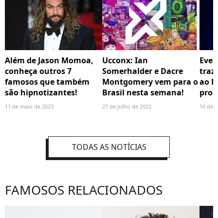
Além de Jason Momoa,
Ucconx: Ian
Even
conheça outros 7
Somerhalder e Dacre
traz
famosos que também
Montgomery vem para o
ao Br
são hipnotizantes!
Brasil nesta semana!
pron
11 de maio de 2023
27 de julho de 2022
16 de j
TODAS AS NOTÍCIAS
FAMOSOS RELACIONADOS