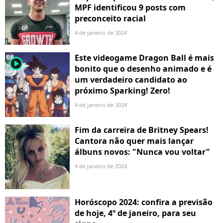
MPF identificou 9 posts com
preconceito racial
4 de janeiro de 2024
Este videogame Dragon Ball é mais
player2
bonito que o desenho animado e é
um verdadeiro candidato ao
próximo Sparking! Zero!
4 de janeiro de 2024
Fim da carreira de Britney Spears!
Cantora não quer mais lançar
álbuns novos: "Nunca vou voltar"
4 de janeiro de 2024
Horóscopo 2024: confira a previsão
de hoje, 4º de janeiro, para seu