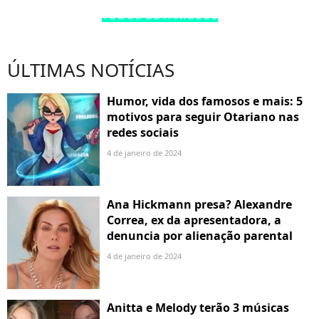
TODOS OS FAMOSOS
ÚLTIMAS NOTÍCIAS
Humor, vida dos famosos e mais: 5
motivos para seguir Otariano nas
redes sociais
4 de janeiro de 2024
Ana Hickmann presa? Alexandre
Correa, ex da apresentadora, a
denuncia por alienação parental
4 de janeiro de 2024
Anitta e Melody terão 3 músicas