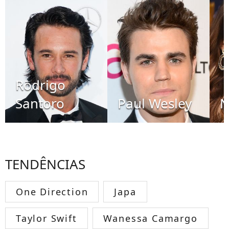
Rodrigo
Santoro
Paul Wesley
N
TENDÊNCIAS
One Direction
Japa
Taylor Swift
Wanessa Camargo