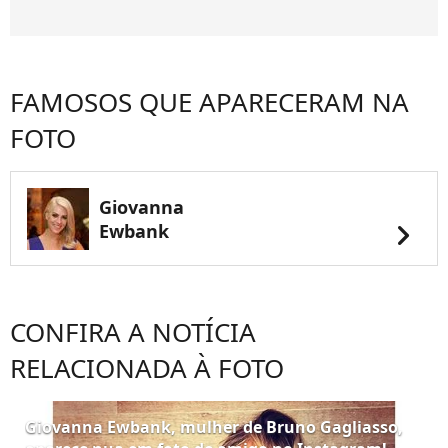
FAMOSOS QUE APARECERAM NA
FOTO
Giovanna
chevron_right
Ewbank
CONFIRA A NOTÍCIA
RELACIONADA À FOTO
Giovanna Ewbank, mulher de Bruno Gagliasso,