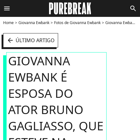
menu
search
Home
Giovanna Ewbank
Fotos de Giovanna Ewbank
Giovanna Ewbank é esposa do ator Bruno Gagliasso, que esteve na novela "Babilônia", da Globo - Foto
arrow_left
ÚLTIMO ARTIGO
GIOVANNA
EWBANK É
ESPOSA DO
ATOR BRUNO
GAGLIASSO, QUE