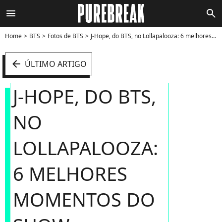
menu
search
Home
BTS
Fotos de BTS
J-Hope, do BTS, no Lollapalooza: 6 melhores momentos do show - Foto
arrow_left
ÚLTIMO ARTIGO
J-HOPE, DO BTS,
NO
LOLLAPALOOZA:
6 MELHORES
MOMENTOS DO