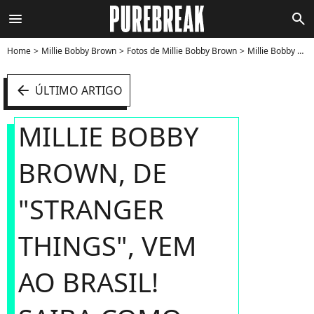
menu
search
Home
Millie Bobby Brown
Fotos de Millie Bobby Brown
Millie Bobby Brown, de "Stranger Things", vem ao Brasil! Saiba como conhecer a atriz - Foto
arrow_left
ÚLTIMO ARTIGO
MILLIE BOBBY
BROWN, DE
"STRANGER
THINGS", VEM
AO BRASIL!