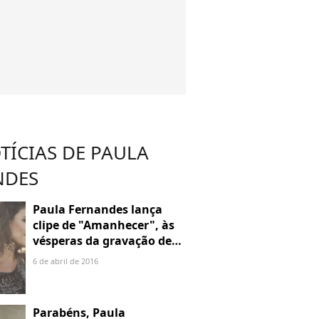
TÍCIAS DE PAULA
NDES
Paula Fernandes lança
clipe de "Amanhecer", às
vésperas da gravação de
seu novo DVD. Assista!
6 de abril de 2016
Parabéns, Paula