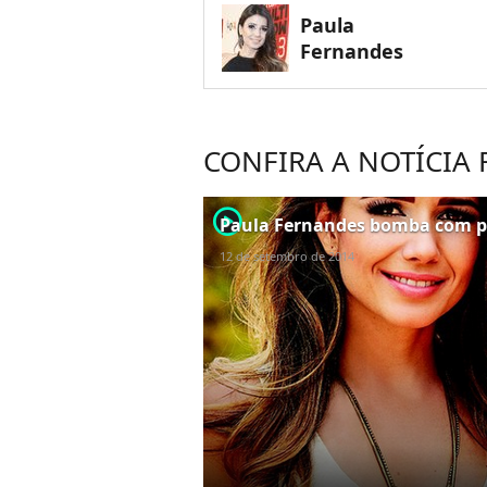
Paula
Fernandes
CONFIRA A NOTÍCIA
player2
Paula Fernandes bomba com pr
12 de setembro de 2014