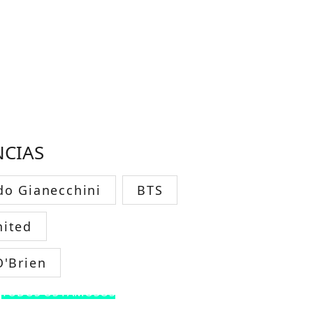
NCIAS
do Gianecchini
BTS
ited
O'Brien
TODOS OS FAMOSOS