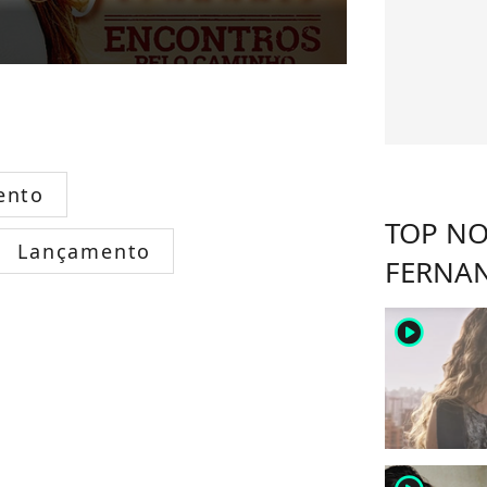
ento
TOP NO
Lançamento
FERNA
player2