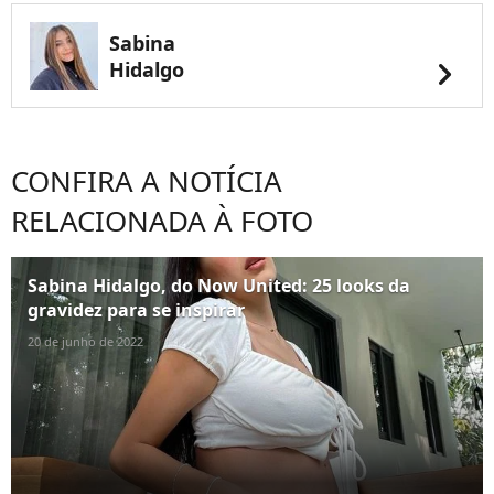
Sabina
chevron_right
Hidalgo
CONFIRA A NOTÍCIA
RELACIONADA À FOTO
Sabina Hidalgo, do Now United: 25 looks da
gravidez para se inspirar
20 de junho de 2022