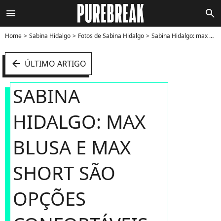
menu
search
Home
Sabina Hidalgo
Fotos de Sabina Hidalgo
Sabina Hidalgo: max blusa e max short são opções confortáveis para um dia quente - Foto
arrow_left
ÚLTIMO ARTIGO
SABINA
HIDALGO: MAX
BLUSA E MAX
SHORT SÃO
OPÇÕES