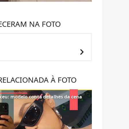
ECERAM NA FOTO
chevron_right
 RELACIONADA À FOTO
eceu: modelo conta detalhes da cena