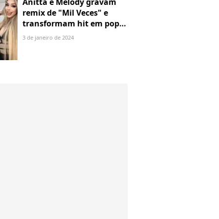
Anitta e Melody gravam
remix de "Mil Veces" e
transformam hit em pop
com piseiro. Ouça trecho!
3 de janeiro de 2024