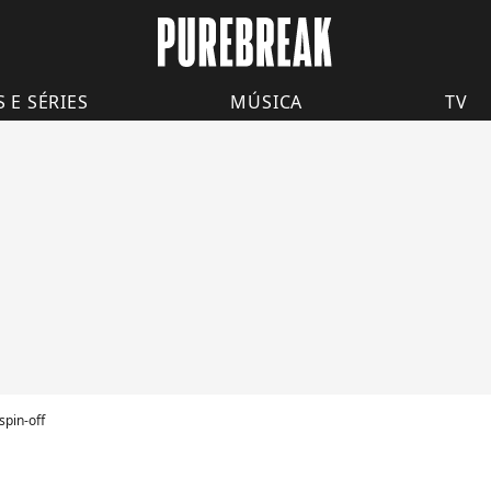
S E SÉRIES
MÚSICA
TV
spin-off