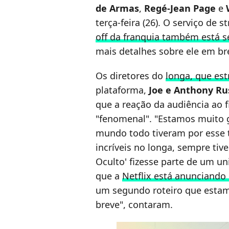
de Armas
,
Regé-Jean Page
e
terça-feira (26). O serviço de
off da franquia também está 
mais detalhes sobre ele em br
Os diretores do
longa, que est
plataforma,
Joe e Anthony Ru
que a reação da audiência ao
"fenomenal". "Estamos muito g
mundo todo tiveram por esse 
incríveis no longa, sempre ti
Oculto' fizesse parte de um un
que a
Netflix está anunciand
um segundo roteiro que estam
breve", contaram.