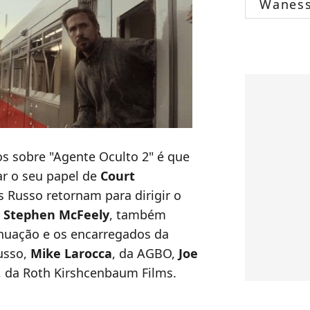
Wanes
 sobre "Agente Oculto 2" é que
ar o seu papel de
Court
 Russo retornam para dirigir o
,
Stephen
McFeely
, também
tinuação e os encarregados da
usso,
Mike
Larocca
, da AGBO,
Joe
, da Roth Kirshcenbaum Films.