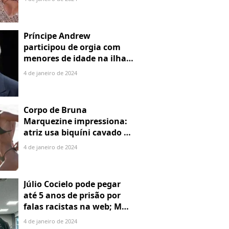
Príncipe Andrew
participou de orgia com
menores de idade na ilha
de Jeffrey Epstein, chefe de
4 de janeiro de 2024
rede de tráfico sexual
Corpo de Bruna
Marquezine impressiona:
atriz usa biquíni cavado e
body chain ao chegar em
4 de janeiro de 2024
Noronha
Júlio Cocielo pode pegar
até 5 anos de prisão por
falas racistas na web; MPF
identificou 9 posts com
4 de janeiro de 2024