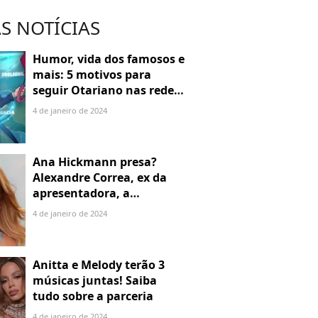
S NOTÍCIAS
Humor, vida dos famosos e
mais: 5 motivos para
seguir Otariano nas redes
sociais
4 de janeiro de 2024
Ana Hickmann presa?
Alexandre Correa, ex da
apresentadora, a
denuncia por alienação
4 de janeiro de 2024
parental
Anitta e Melody terão 3
músicas juntas! Saiba
tudo sobre a parceria
4 de janeiro de 2024