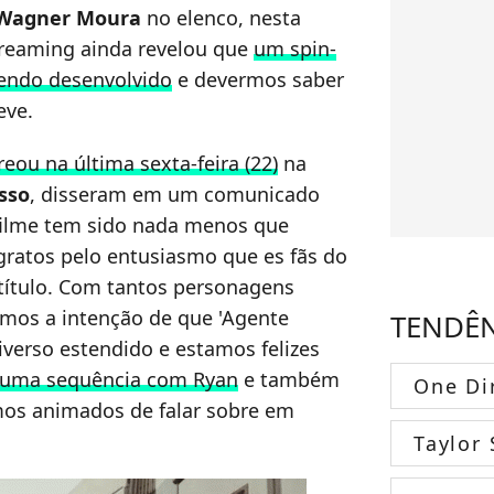
Wagner Moura
no elenco, nesta
 streaming ainda revelou que
um spin-
sendo desenvolvido
e devermos saber
eve.
reou na última sexta-feira (22)
na
sso
, disseram em um comunicado
 filme tem sido nada menos que
ratos pelo entusiasmo que es fãs do
título. Com tantos personagens
vemos a intenção de que 'Agente
TENDÊ
iverso estendido e estamos felizes
o uma sequência com Ryan
e também
One Di
os animados de falar sobre em
Taylor 