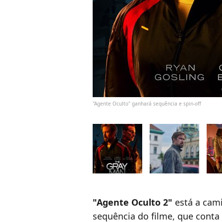
"Agente Oculto" ganhará sequência e spin-off
"Agente Oculto 2"
está a cam
sequência do filme, que cont