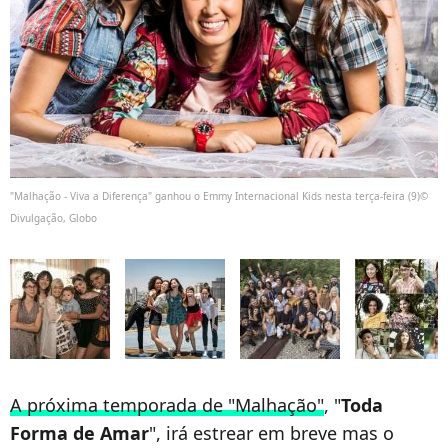
"Malhação - Viva a Diferença" ganhou o Emmy Internacional Kids nesta terça-feira (9)©
Divulgação, Globo
A próxima temporada de "Malhação"
, "
Toda
Forma de Amar
", irá estrear em breve mas o