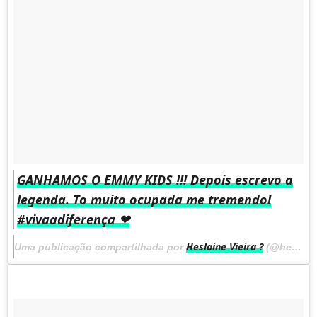
GANHAMOS O EMMY KIDS !!! Depois escrevo a
legenda. To muito ocupada me tremendo!
#vivaadiferença ❤
Heslaine Vieira ?
Uma publicação compartilhada por
(@heslainevieira) em