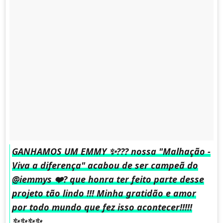
GANHAMOS UM EMMY ✨??? nossa "Malhação -
Viva a diferença" acabou de ser campeã do
@iemmys ❤️? que honra ter feito parte desse
projeto tão lindo !!! Minha gratidão e amor
por todo mundo que fez isso acontecer!!!!!
✨✨✨✨