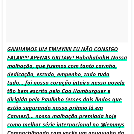
GANHAMOS UM EMMY!!!!! EU NÃO CONSIGO
FALAR!!!! APENAS GRITARr! HahahahahH Nossa
malhação, que fizemos com tanto carinho,
dedicação, estudo, empenho, tudo tudo
tudo... foi nosso coração inteiro nessa novela
tão bem escrita pelo Cao Hamburguer e
dirigida pelo Paulinho (esses dois lindos que
estão segurando nosso prêmio lá em
Cannes!)... nossa malhação premiada hoje
como melhor série internacional no @iemmys
Compartilhando com vocês um pouquinho da