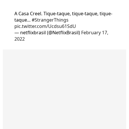
A Casa Creel. Tique-taque, tique-taque, tique-
taque...
#StrangerThings
pic.twitter.com/Ucdsu61SdU
— netflixbrasil (@NetflixBrasil)
February 17,
2022