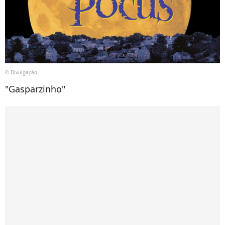
© Divulgação
"Gasparzinho"