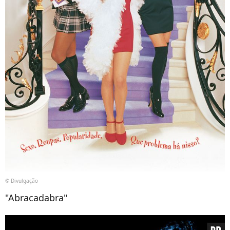
© Divulgação
"Abracadabra"