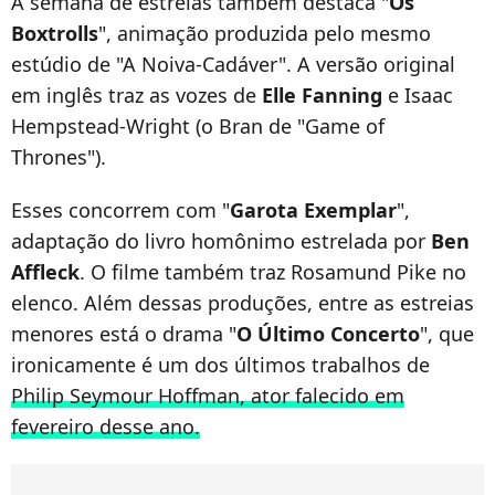
A semana de estreias também destaca "
Os
Boxtrolls
", animação produzida pelo mesmo
estúdio de "A Noiva-Cadáver". A versão original
em inglês traz as vozes de
Elle Fanning
e Isaac
Hempstead-Wright (o Bran de "Game of
Thrones").
Esses concorrem com "
Garota Exemplar
",
adaptação do livro homônimo estrelada por
Ben
Affleck
. O filme também traz Rosamund Pike no
elenco. Além dessas produções, entre as estreias
menores está o drama "
O Último Concerto
", que
ironicamente é um dos últimos trabalhos de
Philip Seymour Hoffman, ator falecido em
fevereiro desse ano.