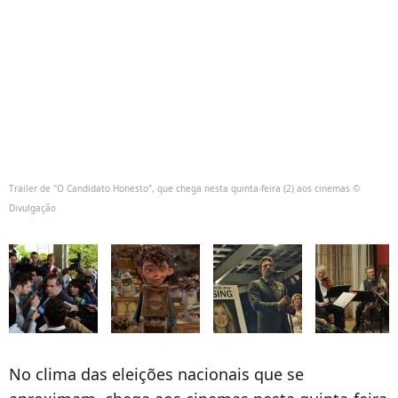
Trailer de "O Candidato Honesto", que chega nesta quinta-feira (2) aos cinemas ©
Divulgação
No clima das eleições nacionais que se