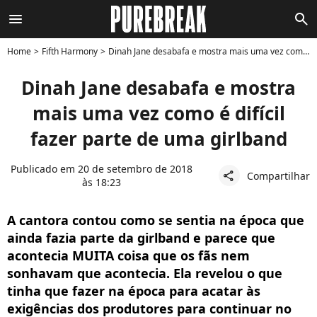
menu
search
Home
Fifth Harmony
Dinah Jane desabafa e mostra mais uma vez como é difícil fazer parte de uma girlband
Dinah Jane desabafa e mostra
mais uma vez como é difícil
fazer parte de uma girlband
Publicado em 20 de setembro de 2018
Compartilhar
share
às 18:23
A cantora contou como se sentia na época que
ainda fazia parte da girlband e parece que
acontecia MUITA coisa que os fãs nem
sonhavam que acontecia. Ela revelou o que
tinha que fazer na época para acatar às
exigências dos produtores para continuar no