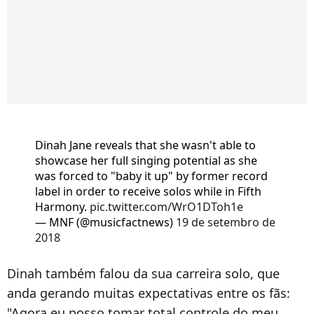
Dinah Jane reveals that she wasn't able to
showcase her full singing potential as she
was forced to "baby it up" by former record
label in order to receive solos while in Fifth
Harmony.
pic.twitter.com/WrO1DToh1e
— MNF (@musicfactnews)
19 de setembro de
2018
Dinah também falou da sua carreira solo, que
anda gerando muitas expectativas entre os fãs:
"Agora eu posso tomar total controle do meu