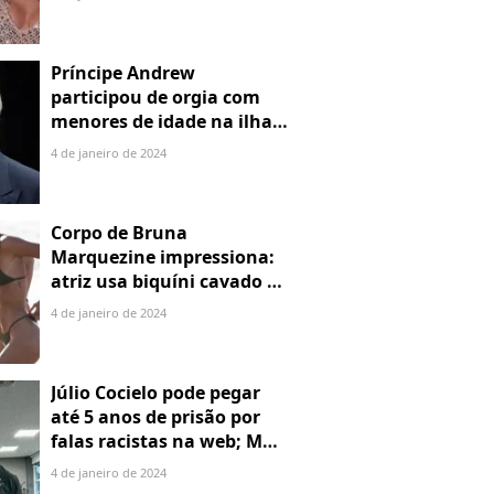
Príncipe Andrew
participou de orgia com
menores de idade na ilha
de Jeffrey Epstein, chefe de
4 de janeiro de 2024
rede de tráfico sexual
Corpo de Bruna
Marquezine impressiona:
atriz usa biquíni cavado e
body chain ao chegar em
4 de janeiro de 2024
Noronha
Júlio Cocielo pode pegar
até 5 anos de prisão por
falas racistas na web; MPF
identificou 9 posts com
4 de janeiro de 2024
preconceito racial