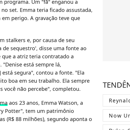
m programa. Um "fã" enganou a
 no set. Emma teria ficado assustada,
 em perigo. A gravação teve que
 stalkers e, por causa de seu
 de sequestro', disse uma fonte ao
é que a atriz teria contratado a
 "Denise está sempre lá,
 está segura", contou a fonte. "Ela
uito boa em seu trabalho. Ela sempre
TENDÊ
s você não percebe", completou.
Reynal
nema
aos 23 anos, Emma Watson, a
ry Potter", tem um patrimônio
Now Un
ras (R$ 88 milhões), segundo aponta o