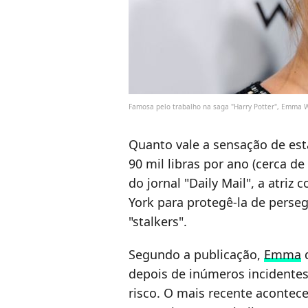
Famosa pelo trabalho na saga "Harry Potter", Emma 
Quanto vale a sensação de est
90 mil libras por ano (cerca d
do jornal "Daily Mail", a atriz
York para protegê-la de perse
"stalkers".
Segundo a publicação,
Emma
d
depois de inúmeros incidente
risco. O mais recente acontece