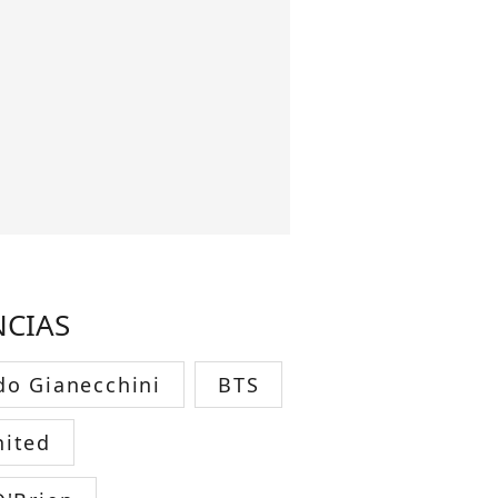
NCIAS
do Gianecchini
BTS
ited