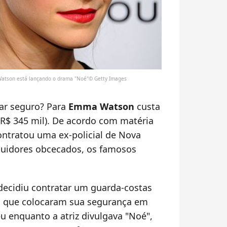
Watson está lançando o drama "Noé"© Getty Images
ar seguro? Para
Emma Watson
custa
e R$ 345 mil). De acordo com matéria
 contratou uma ex-policial de Nova
guidores obcecados, os famosos
ecidiu contratar um guarda-costas
s que colocaram sua segurança em
u enquanto a atriz divulgava "Noé",