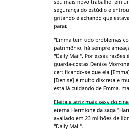
seu mais novo trabalho, em u
segurança do estúdio e entrou
gritando e achando que estava
parar.
"Emma tem tido problemas com
patrimônio, há sempre ameaça
"Daily Mail". Por essas razões 
guarda-costas Denise Morrone.
certificando-se que ela [Emma]
[Denise] é muito discreta e m
está lá cuidando de Emma, ma
Eleita a atriz mais sexy do ci
eterna Hermione da saga "Har
avaliado em 23 milhões de lib
"Daily Mail".