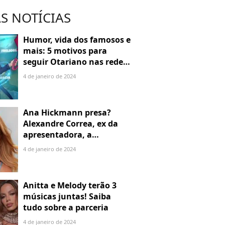
S NOTÍCIAS
Humor, vida dos famosos e
mais: 5 motivos para
seguir Otariano nas redes
sociais
4 de janeiro de 2024
Ana Hickmann presa?
Alexandre Correa, ex da
apresentadora, a
denuncia por alienação
4 de janeiro de 2024
parental
Anitta e Melody terão 3
músicas juntas! Saiba
tudo sobre a parceria
4 de janeiro de 2024