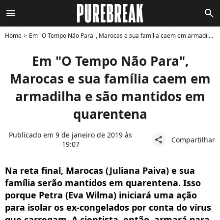
menu
search
Home
Em "O Tempo Não Para", Marocas e sua família caem em armadilha e são mantidos em quarentena
Em "O Tempo Não Para",
Marocas e sua família caem em
armadilha e são mantidos em
quarentena
Publicado em 9 de janeiro de 2019 às
Compartilhar
share
19:07
Na reta final, Marocas (Juliana Paiva) e sua
família serão mantidos em quarentena. Isso
porque Petra (Eva Wilma) iniciará uma ação
para isolar os ex-congelados por conta do vírus
que carregam. A cientista, então, armará para