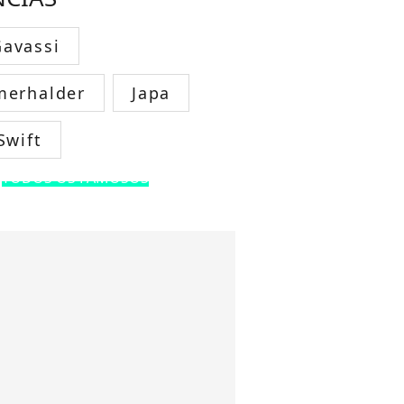
avassi
merhalder
Japa
Swift
TODOS OS FAMOSOS