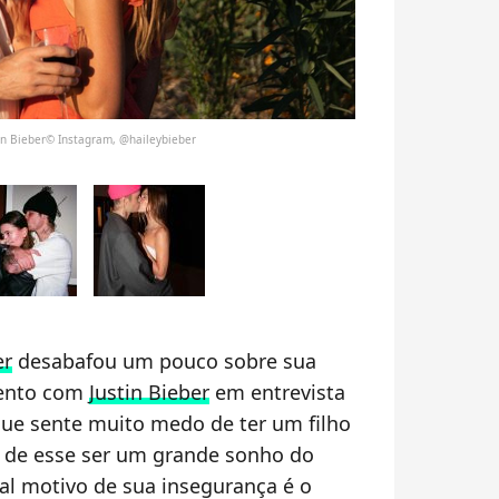
tin Bieber© Instagram, @haileybieber
er
desabafou um pouco sobre sua
mento com
Justin Bieber
em entrevista
que sente muito medo de ter um filho
r de esse ser um grande sonho do
pal motivo de sua insegurança é o