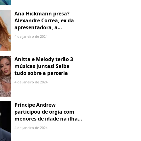
Ana Hickmann presa?
Alexandre Correa, ex da
apresentadora, a
denuncia por alienação
4 de janeiro de 2024
parental
Anitta e Melody terão 3
músicas juntas! Saiba
tudo sobre a parceria
4 de janeiro de 2024
Príncipe Andrew
participou de orgia com
menores de idade na ilha
de Jeffrey Epstein, chefe de
4 de janeiro de 2024
rede de tráfico sexual