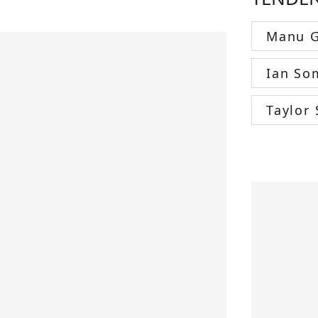
Manu G
Ian So
Taylor 