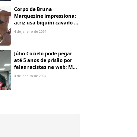
Corpo de Bruna
Marquezine impressiona:
atriz usa biquíni cavado e
body chain ao chegar em
4 de janeiro de 2024
Noronha
Júlio Cocielo pode pegar
até 5 anos de prisão por
falas racistas na web; MPF
identificou 9 posts com
4 de janeiro de 2024
preconceito racial