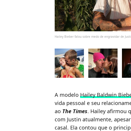
Hailey Bieber falou sobre medo de engravidar de Jus
A modelo
Hailey Baldwin Bieb
vida pessoal e seu relaciona
ao
The Times
. Hailey afirmou 
com Justin atualmente, apesa
casal. Ela contou que o princi