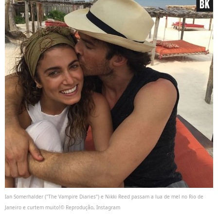
Ian Somerhalder ("The Vampire Diaries") e Nikki Reed passam a lua de mel no Rio de
Janeiro e curtem muito!© Reprodução, Instagram