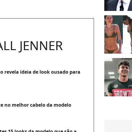
LL JENNER
o revela ideia de look ousado para
ote no melhor cabelo da modelo
stes 15 looks da modelo que são a