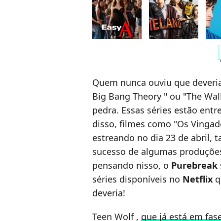
c
Quem nunca ouviu que deveria 
Big Bang Theory " ou "The Walk
pedra. Essas séries estão ent
disso, filmes como "Os Vingad
estreando no dia 23 de abril,
sucesso de algumas produções
pensando nisso, o
Purebreak
séries disponíveis no
Netflix
q
deveria!
Teen Wolf ,
que já está em fas