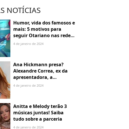
S NOTÍCIAS
Humor, vida dos famosos e
mais: 5 motivos para
seguir Otariano nas redes
sociais
4 de janeiro de 2024
Ana Hickmann presa?
Alexandre Correa, ex da
apresentadora, a
denuncia por alienação
4 de janeiro de 2024
parental
Anitta e Melody terão 3
músicas juntas! Saiba
tudo sobre a parceria
4 de janeiro de 2024