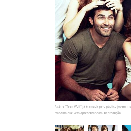
A série "Teen Wolf" já é amada pelo público jovem, m
trabalho que vem apresentando!© Reprodução