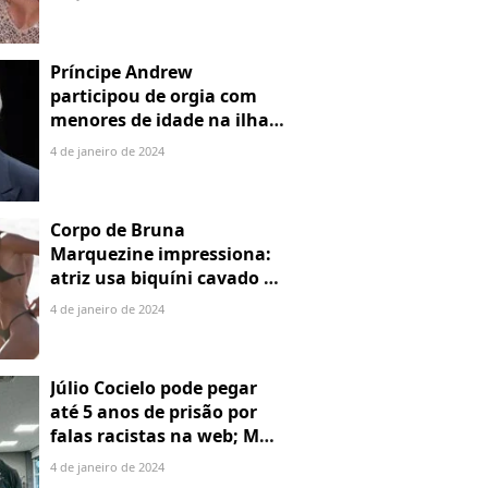
Príncipe Andrew
participou de orgia com
menores de idade na ilha
de Jeffrey Epstein, chefe de
4 de janeiro de 2024
rede de tráfico sexual
Corpo de Bruna
Marquezine impressiona:
atriz usa biquíni cavado e
body chain ao chegar em
4 de janeiro de 2024
Noronha
Júlio Cocielo pode pegar
até 5 anos de prisão por
falas racistas na web; MPF
identificou 9 posts com
4 de janeiro de 2024
preconceito racial