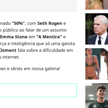
ionado
"50%"
, com
Seth Rogen
e
o público ao falar de um assunto
Emma Stone
em
"A Mentira"
e
rça e inteligência que só uma garota
 Osment
fala sobre a dificuldade em
 internet.
mes e séries em nossa galeria!