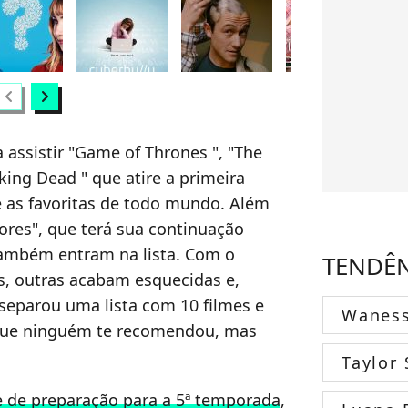
hevron_left
chevron_right
assistir "Game of Thrones ", "The
ing Dead " que atire a primeira
re as favoritas de todo mundo. Além
ores", que terá sua continuação
 também entram na lista. Com o
TENDÊ
, outras acabam esquecidas e,
separou uma lista com 10 filmes e
Wanes
ue ninguém te recomendou, mas
Taylor 
e de preparação para a 5ª temporada
,