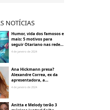
S NOTÍCIAS
Humor, vida dos famosos e
mais: 5 motivos para
seguir Otariano nas redes
sociais
4 de janeiro de 2024
Ana Hickmann presa?
Alexandre Correa, ex da
apresentadora, a
denuncia por alienação
4 de janeiro de 2024
parental
Anitta e Melody terão 3