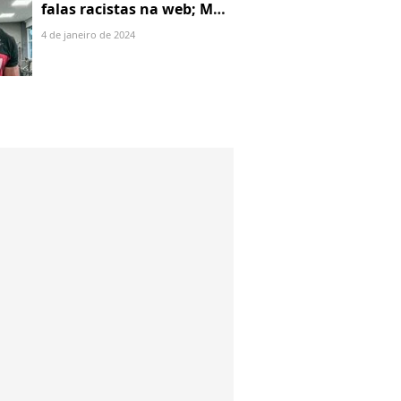
falas racistas na web; MPF
identificou 9 posts com
4 de janeiro de 2024
preconceito racial