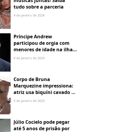
músicas juntas! Saiba
tudo sobre a parceria
4 de janeiro de 2024
Príncipe Andrew
participou de orgia com
menores de idade na ilha
de Jeffrey Epstein, chefe de
4 de janeiro de 2024
rede de tráfico sexual
Corpo de Bruna
Marquezine impressiona:
atriz usa biquíni cavado e
body chain ao chegar em
4 de janeiro de 2024
Noronha
Júlio Cocielo pode pegar
até 5 anos de prisão por