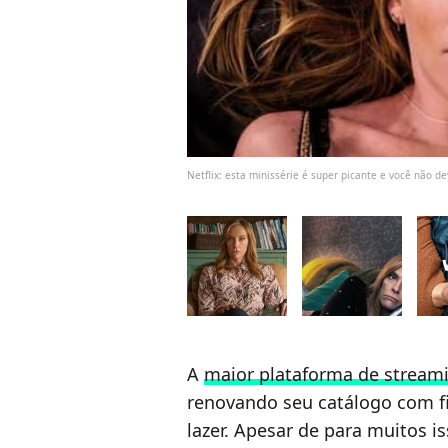
Netflix: esta minissérie é super picante e você não d
A
maior plataforma de streami
renovando seu catálogo com f
lazer. Apesar de para muitos i