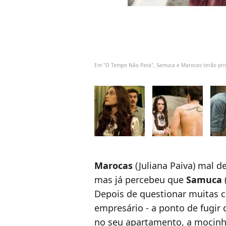
Em "O Tempo Não Para", Samuca e Marocas terão prim
Marocas
(Juliana Paiva) mal 
mas já percebeu que
Samuca
Depois de questionar muitas c
empresário - a ponto de fugir 
no seu apartamento, a mocinha