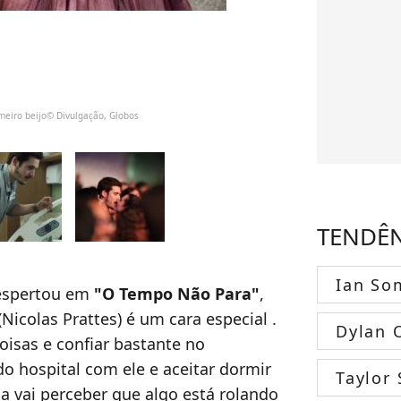
eiro beijo© Divulgação, Globos
TENDÊ
Ian So
despertou em
"O Tempo Não Para"
,
(Nicolas Prattes) é um cara especial .
Dylan 
oisas e confiar bastante no
do hospital com ele e aceitar dormir
Taylor 
 vai perceber que algo está rolando