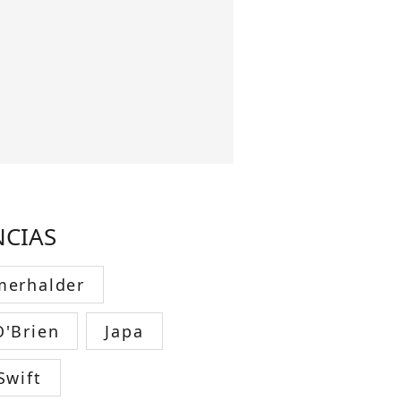
NCIAS
merhalder
O'Brien
Japa
Swift