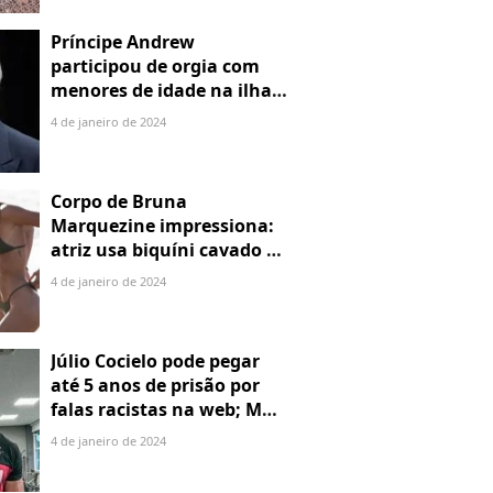
Príncipe Andrew
participou de orgia com
menores de idade na ilha
de Jeffrey Epstein, chefe de
4 de janeiro de 2024
rede de tráfico sexual
Corpo de Bruna
Marquezine impressiona:
atriz usa biquíni cavado e
body chain ao chegar em
4 de janeiro de 2024
Noronha
Júlio Cocielo pode pegar
até 5 anos de prisão por
falas racistas na web; MPF
identificou 9 posts com
4 de janeiro de 2024
preconceito racial