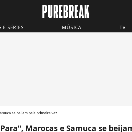
S E SÉRIES
MÚSICA
TV
amuca se beijam pela primeira vez
ara", Marocas e Samuca se beijam