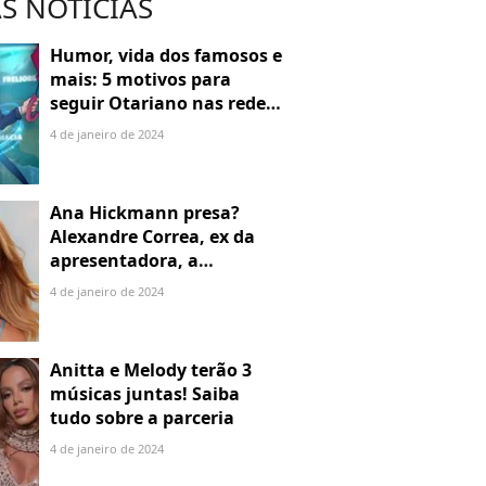
S NOTÍCIAS
Humor, vida dos famosos e
mais: 5 motivos para
seguir Otariano nas redes
sociais
4 de janeiro de 2024
Ana Hickmann presa?
Alexandre Correa, ex da
apresentadora, a
denuncia por alienação
4 de janeiro de 2024
parental
Anitta e Melody terão 3
músicas juntas! Saiba
tudo sobre a parceria
4 de janeiro de 2024