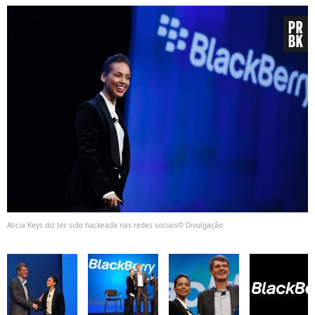
Alicia Keys diz ter sido hackeada nas redes sociais© Divulgação