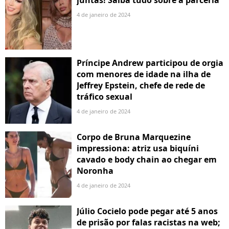
juntas! Saiba tudo sobre a parceria
4 de janeiro de 2024
Príncipe Andrew participou de orgia
com menores de idade na ilha de
Jeffrey Epstein, chefe de rede de
tráfico sexual
4 de janeiro de 2024
Corpo de Bruna Marquezine
impressiona: atriz usa biquíni
cavado e body chain ao chegar em
Noronha
4 de janeiro de 2024
Júlio Cocielo pode pegar até 5 anos
de prisão por falas racistas na web;