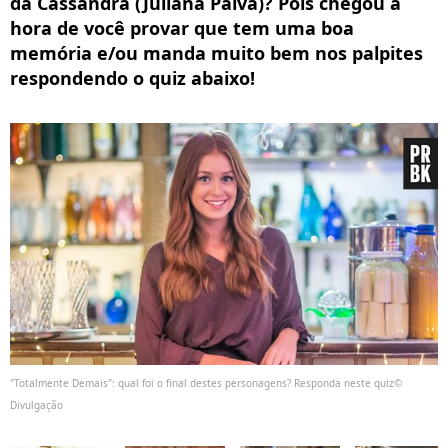
da Cassandra (Juliana Paiva)? Pois chegou a
hora de você provar que tem uma boa
memória e/ou manda muito bem nos palpites
respondendo o quiz abaixo!
"Totalmente Demais": qual foi o final destes personagens? Responda neste quiz©
Divulgação