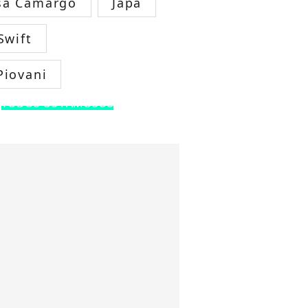
sa Camargo
Japa
Swift
Piovani
TODOS OS FAMOSOS