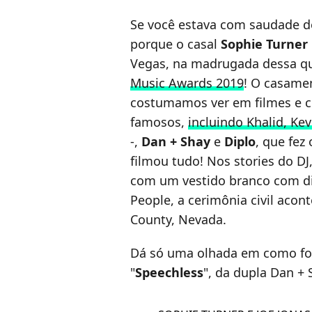
Se você estava com saudade de 
porque o casal
Sophie Turner
Vegas, na madrugada dessa qui
Music Awards 2019
! O casame
costumamos ver em filmes e 
famosos,
incluindo Khalid, Ke
-,
Dan + Shay
e
Diplo
, que fez
filmou tudo! Nos stories do DJ
com um vestido branco com dir
People, a cerimônia civil aco
County, Nevada.
Dá só uma olhada em como foi 
"
Speechless
", da dupla Dan + 