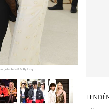
o registra tudo!© Getty Images
TENDÊ