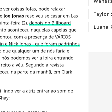
Wanes
ver coisas fofas, pode relaxar,
Taylor 
e
Joe Jonas
resolveu se casar em Las
nta-feira (2),
depois do Billboard
Luana 
nto aconteceu naquelas capelas que
contou com a presença de VÁRIOS
vin e Nick Jonas - que foram padrinhos
 o que qualquer um de nós faria e
, nós podemos ver a loira entrando
eito a véu. Segundo a revista
nteceu na parte da manhã, em Clark
lindo ver a atriz entrar ao som de
Shay: