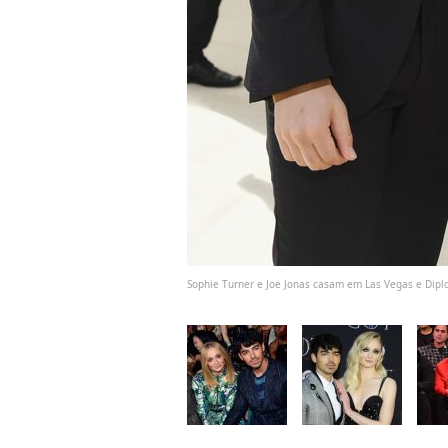
Sophie Turner e Joe Jonas casam em Las Vegas e Dipl