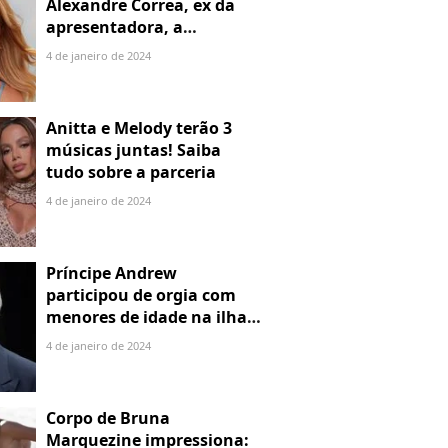
Alexandre Correa, ex da
apresentadora, a
denuncia por alienação
4 de janeiro de 2024
parental
Anitta e Melody terão 3
músicas juntas! Saiba
tudo sobre a parceria
4 de janeiro de 2024
Príncipe Andrew
participou de orgia com
menores de idade na ilha
de Jeffrey Epstein, chefe de
4 de janeiro de 2024
rede de tráfico sexual
Corpo de Bruna
Marquezine impressiona: