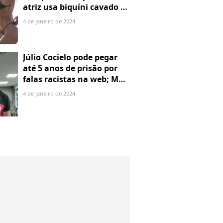
atriz usa biquíni cavado e
body chain ao chegar em
4 de janeiro de 2024
Noronha
Júlio Cocielo pode pegar
até 5 anos de prisão por
falas racistas na web; MPF
identificou 9 posts com
4 de janeiro de 2024
preconceito racial