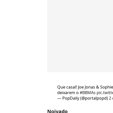
Que casal! Joe Jonas & Sophi
deixarem o
#BBMAs
pic.twi
— PopDaily (@portalpopd)
2
Noivado