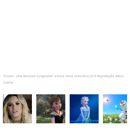
"Frozen - Uma Aventura Congelante" estreia nesta sexta-feira (3) © Reprodução, Adoro
Cinema