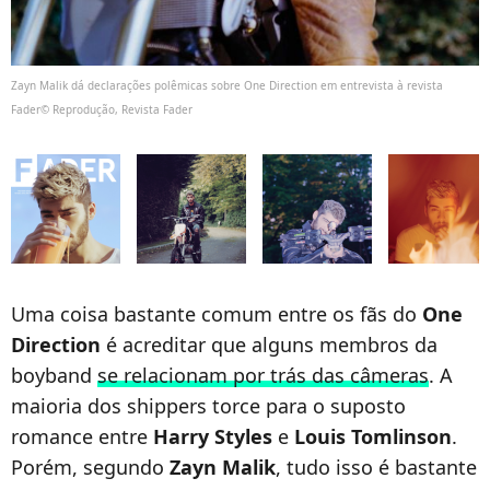
Zayn Malik dá declarações polêmicas sobre One Direction em entrevista à revista
Fader© Reprodução, Revista Fader
Uma coisa bastante comum entre os fãs do
One
Direction
é acreditar que alguns membros da
boyband
se relacionam por trás das câmeras
. A
maioria dos shippers torce para o suposto
romance entre
Harry Styles
e
Louis Tomlinson
.
Porém, segundo
Zayn Malik
, tudo isso é bastante