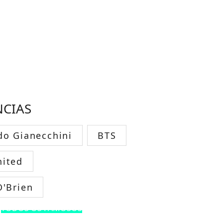
NCIAS
do Gianecchini
BTS
ited
O'Brien
TODOS OS FAMOSOS