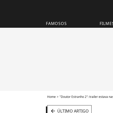
FAMOSOS
FILME
Home
"Doutor Estranho 2": trailer estava n
arrow_left
ÚLTIMO ARTIGO