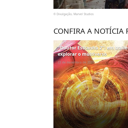
© Divulgação, Marvel Studios
CONFIRA A NOTÍCIA
"Doutor Estranho 2": em traile
explorar o multiverso
22 de dezembro de 2021