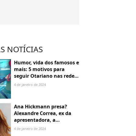
S NOTÍCIAS
Humor, vida dos famosos e
mais: 5 motivos para
seguir Otariano nas redes
sociais
4 de janeiro de 2024
Ana Hickmann presa?
Alexandre Correa, ex da
apresentadora, a
denuncia por alienação
4 de janeiro de 2024
parental