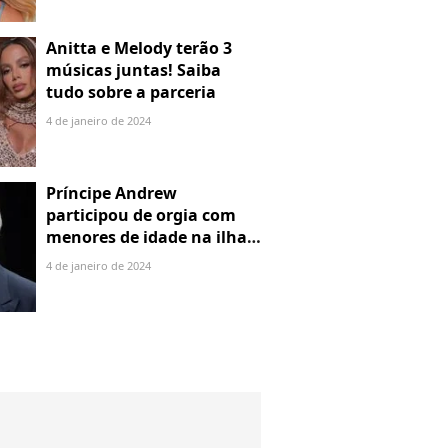
Anitta e Melody terão 3
músicas juntas! Saiba
tudo sobre a parceria
4 de janeiro de 2024
Príncipe Andrew
participou de orgia com
menores de idade na ilha
de Jeffrey Epstein, chefe de
4 de janeiro de 2024
rede de tráfico sexual