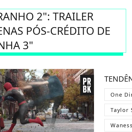
ANHO 2": TRAILER
ENAS PÓS-CRÉDITO DE
NHA 3"
TENDÊ
One Di
Taylor 
Wanes