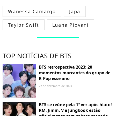
Wanessa Camargo
Japa
Taylor Swift
Luana Piovani
TODOS OS FAMOSOS
TOP NOTÍCIAS DE BTS
BTS retrospectiva 2023: 20
momentos marcantes do grupo de
K-Pop esse ano
27 de dezembro de 2023
BTS se reúne pela 1ª vez após hiato!
RM, Jimin, V e Jungkook estão
oficialmente com cabeça raspada.