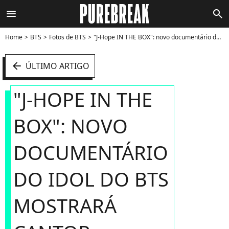
menu
search
Home
BTS
Fotos de BTS
"J-Hope IN THE BOX": novo documentário do idol do BTS mostrará cantor trabalhando no seu primeiro álbum solo - Foto
arrow_left
ÚLTIMO ARTIGO
"J-HOPE IN THE
BOX": NOVO
DOCUMENTÁRIO
DO IDOL DO BTS
MOSTRARÁ