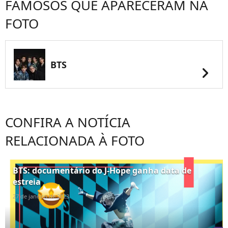
FAMOSOS QUE APARECERAM NA
FOTO
BTS
chevron_right
CONFIRA A NOTÍCIA
RELACIONADA À FOTO
BTS: documentário do J-Hope ganha data de
estreia
27 de janeiro de 2023