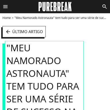
menu
search
Home
"Meu Namorado Astronauta" tem tudo para ser uma série de sucesso na Netflix - Foto
arrow_left
ÚLTIMO ARTIGO
"MEU
NAMORADO
ASTRONAUTA"
TEM TUDO PARA
SER UMA SÉRIE