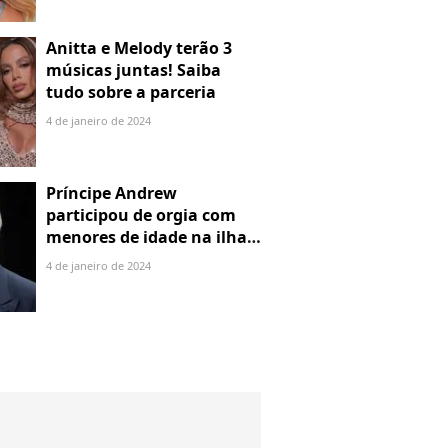
Anitta e Melody terão 3
músicas juntas! Saiba
tudo sobre a parceria
4 de janeiro de 2024
Príncipe Andrew
participou de orgia com
menores de idade na ilha
de Jeffrey Epstein, chefe de
4 de janeiro de 2024
rede de tráfico sexual