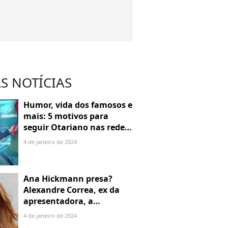
S NOTÍCIAS
Humor, vida dos famosos e
mais: 5 motivos para
seguir Otariano nas redes
sociais
4 de janeiro de 2024
Ana Hickmann presa?
Alexandre Correa, ex da
apresentadora, a
denuncia por alienação
4 de janeiro de 2024
parental