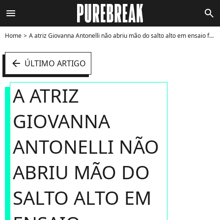
menu
search
Home
A atriz Giovanna Antonelli não abriu mão do salto alto em ensaio fotográfico sensual - Foto
arrow_left
ÚLTIMO ARTIGO
A ATRIZ
GIOVANNA
ANTONELLI NÃO
ABRIU MÃO DO
SALTO ALTO EM