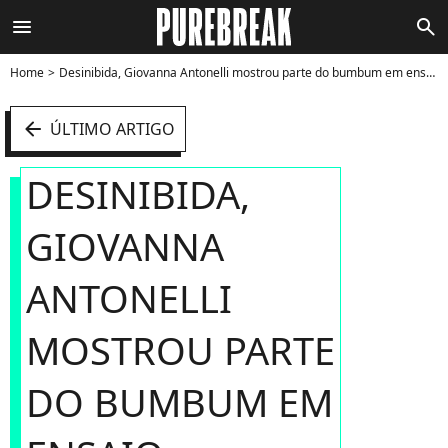
menu
search
Home
Desinibida, Giovanna Antonelli mostrou parte do bumbum em ensaio fotográfico - Foto
arrow_left
ÚLTIMO ARTIGO
DESINIBIDA,
GIOVANNA
ANTONELLI
MOSTROU PARTE
DO BUMBUM EM