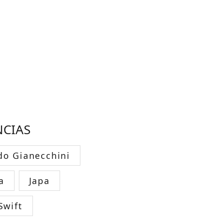
NCIAS
do Gianecchini
a
Japa
Swift