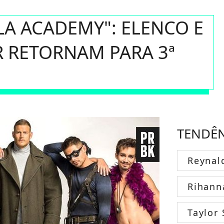
A ACADEMY": ELENCO E
RETORNAM PARA 3ª
TENDÊ
Reynal
Rihann
Taylor 