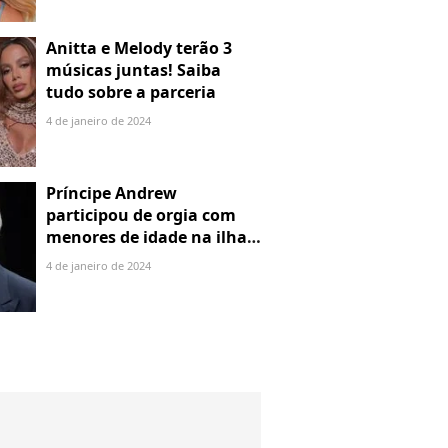
Anitta e Melody terão 3
músicas juntas! Saiba
tudo sobre a parceria
4 de janeiro de 2024
Príncipe Andrew
participou de orgia com
menores de idade na ilha
de Jeffrey Epstein, chefe de
4 de janeiro de 2024
rede de tráfico sexual