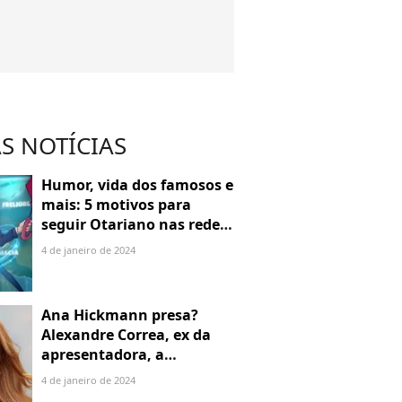
S NOTÍCIAS
Humor, vida dos famosos e
mais: 5 motivos para
seguir Otariano nas redes
sociais
4 de janeiro de 2024
Ana Hickmann presa?
Alexandre Correa, ex da
apresentadora, a
denuncia por alienação
4 de janeiro de 2024
parental