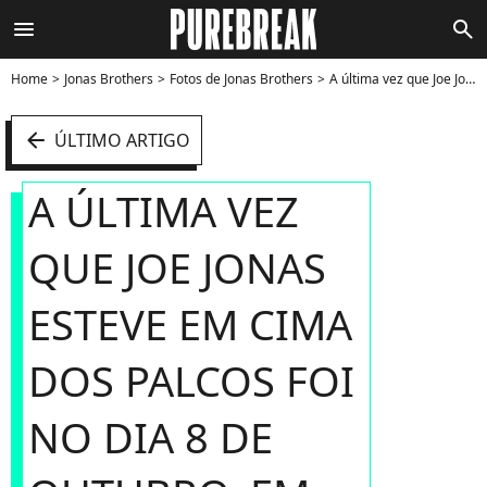
menu
search
Home
Jonas Brothers
Fotos de Jonas Brothers
A última vez que Joe Jonas esteve em cima dos palcos foi no dia 8 de outubro, em um show em St. Paul, Minnesota, nos Estados Unidos, onde se apresentou com os Jonas Brothers No dia seguinte, o grupo optou por cancelar toda a turnê - Foto
arrow_left
ÚLTIMO ARTIGO
A ÚLTIMA VEZ
QUE JOE JONAS
ESTEVE EM CIMA
DOS PALCOS FOI
NO DIA 8 DE