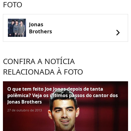
FOTO
Jonas
chevron_right
Brothers
CONFIRA A NOTÍCIA
RELACIONADA À FOTO
O que tem feito Joe Jonas depois de tanta
polêmica? Veja os últimos passos do cantor dos
Jonas Brothers
27 de outubro de 2013