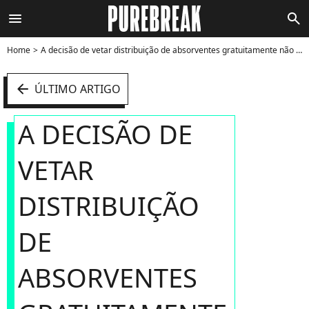
menu
search
Home
A decisão de vetar distribuição de absorventes gratuitamente não agradou muitas pessoas - Foto
arrow_left
ÚLTIMO ARTIGO
A DECISÃO DE
VETAR
DISTRIBUIÇÃO
DE
ABSORVENTES