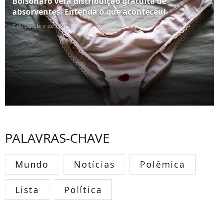
Bolsonaro veta distribuição gratuita de
absorventes. Entenda o que aconteceu!
7 de outubro de 2021
PALAVRAS-CHAVE
Mundo
Notícias
Polêmica
Lista
Política