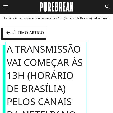
menu
search
Home
A transmissão vai começar às 13h (horário de Brasília) pelos canais da Netflix no YouTube em todo o mundo e pelo Twitter também - Foto
arrow_left
ÚLTIMO ARTIGO
A TRANSMISSÃO
VAI COMEÇAR ÀS
13H (HORÁRIO
DE BRASÍLIA)
PELOS CANAIS