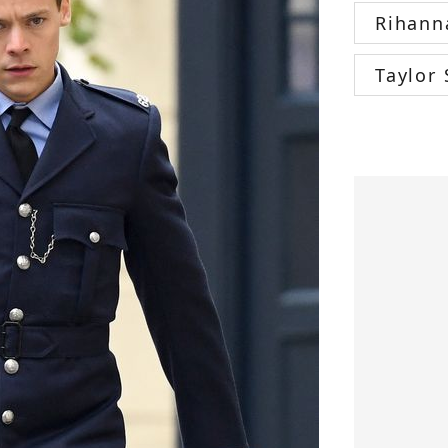
Rihann
Taylor 