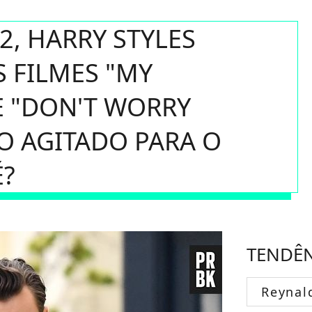
2, HARRY STYLES
 FILMES "MY
E "DON'T WORRY
O AGITADO PARA O
É?
TENDÊ
Reynal