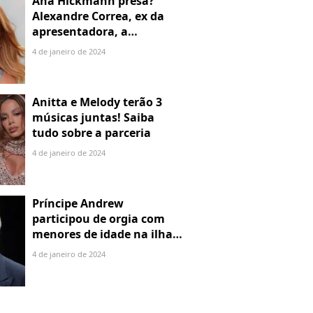
Ana Hickmann presa?
Alexandre Correa, ex da
apresentadora, a
denuncia por alienação
4 de janeiro de 2024
parental
Anitta e Melody terão 3
músicas juntas! Saiba
tudo sobre a parceria
4 de janeiro de 2024
Príncipe Andrew
participou de orgia com
menores de idade na ilha
de Jeffrey Epstein, chefe de
4 de janeiro de 2024
rede de tráfico sexual