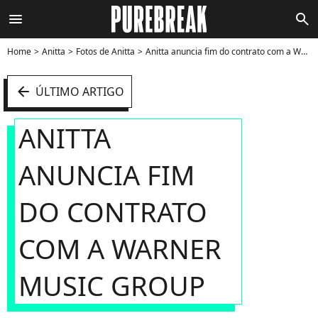
menu
search
Home
Anitta
Fotos de Anitta
Anitta anuncia fim do contrato com a Warner Music Group - Foto
arrow_left
ÚLTIMO ARTIGO
ANITTA
ANUNCIA FIM
DO CONTRATO
COM A WARNER
MUSIC GROUP